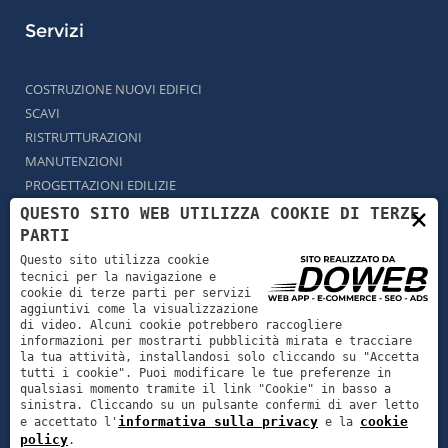
Servizi
COSTRUZIONE NUOVI EDIFICI
SCAVI
RISTRUTTURAZIONI
MANUTENZIONI
PROGETTAZIONI EDILIZIE
LAVORI EDILI CHIAVI IN MANO
×
QUESTO SITO WEB UTILIZZA COOKIE DI TERZE
PARTI
CONTATTI
Questo sito utilizza cookie
tecnici per la navigazione e
cookie di terze parti per servizi
tel:
+39 393 99 13 654
aggiuntivi come la visualizzazione
di video. Alcuni cookie potrebbero raccogliere
informazioni per mostrarti pubblicità mirata e tracciare
mail:
info@archecostruzioni.com
la tua attività, installandosi solo cliccando su "Accetta
tutti i cookie". Puoi modificare le tue preferenze in
indirizzo: Via Sotto Sengia, 5 Sant'Ambrogio di Valpolicella
qualsiasi momento tramite il link "Cookie" in basso a
sinistra. Cliccando su un pulsante confermi di aver letto
informativa sulla privacy
cookie
e accettato l'
e la
policy
.