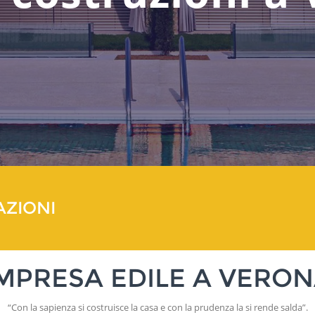
AZIONI
MPRESA EDILE A VERO
“Con la sapienza si costruisce la casa e con la prudenza la si rende salda”.