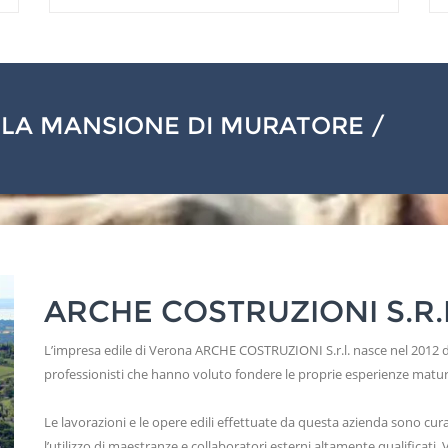
 LA MANSIONE DI MURATORE /
ARCHE COSTRUZIONI S.R.
L’impresa edile di Verona ARCHE COSTRUZIONI S.r.l. nasce nel 2012 d
professionisti che hanno voluto fondere le proprie esperienze matura
Le lavorazioni e le opere edili effettuate da questa azienda sono cura
l’utilizzo di maestranze e collaboratori esterni altamente qualificati