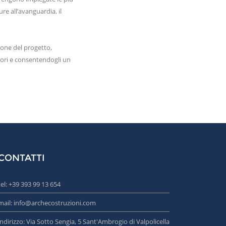
re all’avanguardia, il
ione del progetto,
itori e consentendogli un
CONTATTI
tel:
+39 393 99 13 654
mail:
info@archecostruzioni.com
indirizzo: Via Sotto Sengia, 5 Sant'Ambrogio di Valpolicella