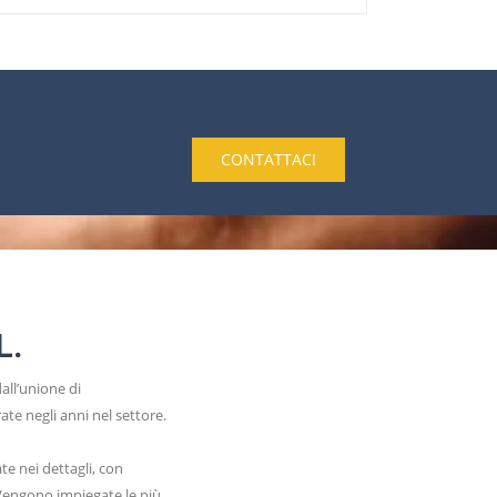
CONTATTACI
L.
all’unione di
te negli anni nel settore.
te nei dettagli, con
. Vengono impiegate le più