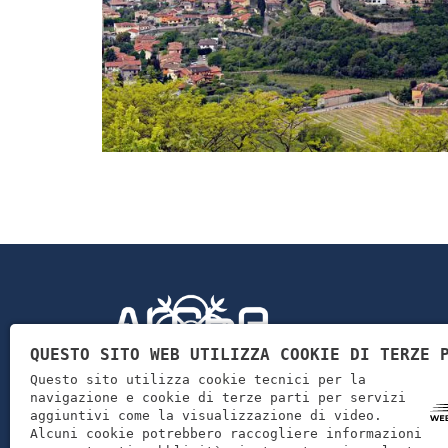
QUESTO SITO WEB UTILIZZA COOKIE DI TERZE 
Questo sito utilizza cookie tecnici per la
Arche Costruzioni S.r.l. si occupa di costruire nuovi edifici
navigazione e cookie di terze parti per servizi
sia pubblici che privati, di ristrutturazioni immobiliari, di
aggiuntivi come la visualizzazione di video.
Alcuni cookie potrebbero raccogliere informazioni
manutenzione di abitazioni, di scavi di terreni, di