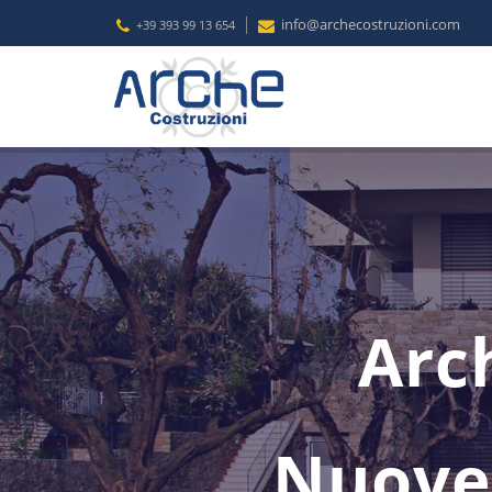
info@archecostruzioni.com
+39 393 99 13 654
Arch
Nuove 