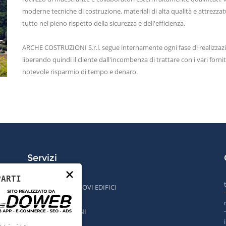
moderne tecniche di costruzione, materiali di alta qualità e attrezzatu
tutto nel pieno rispetto della sicurezza e dell'efficienza.
ARCHE COSTRUZIONI S.r.l. segue internamente ogni fase di realizzaz
liberando quindi il cliente dall'incombenza di trattare con i vari forn
notevole risparmio di tempo e denaro.
SCOPRI DI PIÙ
Servizi
×
PARTI
COSTRUZIONE NUOVI EDIFICI
,
SCAVI
RISTRUTTURAZIONI
MANUTENZIONI